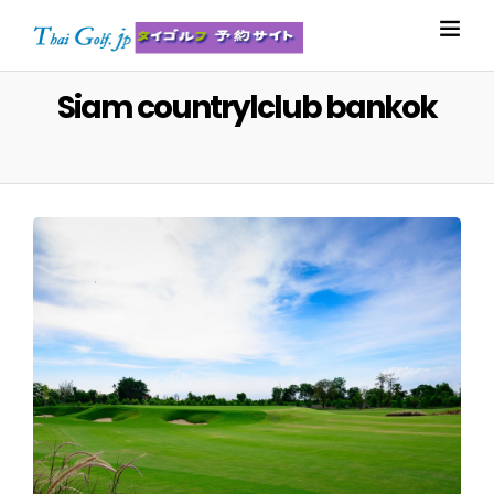
Siam countrylclub bankok