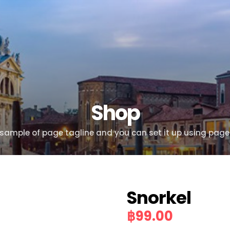
Shop
s sample of page tagline and you can set it up using page
Snorkel
฿
99.00