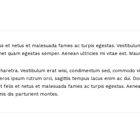
s et netus et malesuada fames ac turpis egestas. Vestibulum t
met quam egestas semper. Aenean ultricies mi vitae est. Mauri
pharetra. Vestibulum erat wisi, condimentum sed, commodo vit
ros ipsum rutrum orci, sagittis tempus lacus enim ac dui. Done
 at felis et netus et malesuada fames ac turpis egestas. Aen
is dis parturient montes.