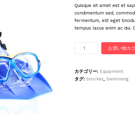
Quisque sit amet est et sap
condimentum sed, commodo 
fermentum, elit eget tincid
tempus lacus enim ac dui. D
Snorkel
お買い物カ
個
カテゴリー:
Equipment
タグ:
Snorkel
,
Swimming