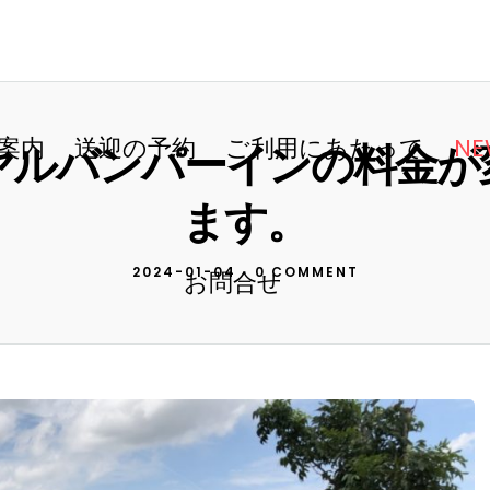
案内
送迎の予約
ご利用にあたって
NE
ヤルバンパーインの料金が
ます。
2024-01-04
•
0 COMMENT
お問合せ